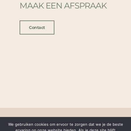
MAAK EEN AFSPRAAK
Contact
Adres:
Vruchtenbuurt, Den Haag (adres volgt bij maken van
We gebruiken cookies om ervoor te zorgen dat we je de beste
afspraak)
ervaring op onze website bieden. Als je deze site blijft