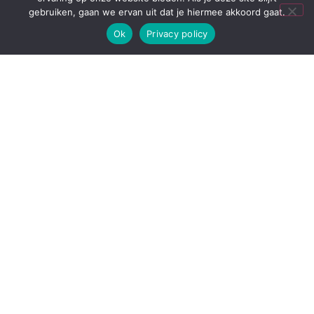
gebruiken, gaan we ervan uit dat je hiermee akkoord gaat.
Ok
Privacy policy
Telefoon:
+31 (0)6 52 808 930
Email:
contact form
Praktijk open:
Maandag t/m Vrijdag op afspraak